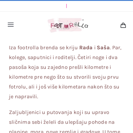
Skip
to
content
Toggle
Navigation
O Nama
Iza footrolla brenda se kriju
Rada
i
Saša
. Par,
kolege, saputnici i roditelji. Četiri noge i dva
FAQ
pasoša koja su zajedno prešli kilometre i
kilometre pre nego što su stvorili svoju prvu
Dizajner
fotrolu, ali i još više kilometara nakon što su
je napravili.
Kategorije
Zaljubljenici u putovanja koji su upravo
Prodavnica
sličnima sebi želeli da ulepšaju pohode na
planine, mora, nove zemlje i gradove. U tome