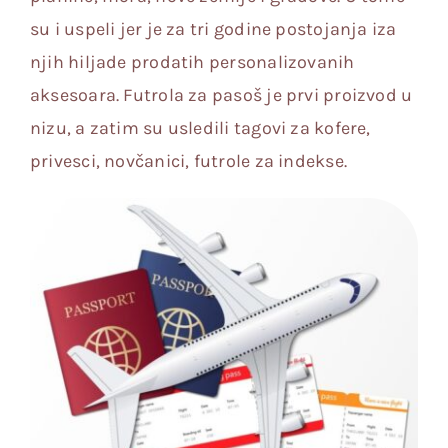
Galerija
su i uspeli jer je za tri godine postojanja iza
njih hiljade prodatih personalizovanih
Kontakt
aksesoara. Futrola za pasoš je prvi proizvod u
nizu, a zatim su usledili tagovi za kofere,
privesci, novčanici, futrole za indekse.