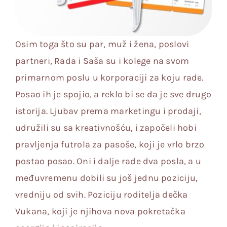
Osim toga što su par, muž i žena, poslovi
partneri, Rada i Saša su i kolege na svom
primarnom poslu u korporaciji za koju rade.
Posao ih je spojio, a reklo bi se da je sve drugo
istorija. Ljubav prema marketingu i prodaji,
udružili su sa kreativnošću, i započeli hobi
pravljenja futrola za pasoše, koji je vrlo brzo
postao posao. Oni i dalje rade dva posla, a u
međuvremenu dobili su još jednu poziciju,
vredniju od svih. Poziciju roditelja dečka
Vukana, koji je njihova nova pokretačka