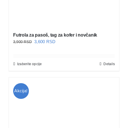
Futrola za pasoš, tag za kofer i novčanik
Originalna
Trenutna
3,600
RSD
3,900
RSD
cena
cena
je
je:
Izaberite opcije
Details
bila:
3,600 RSD.
3,900 RSD.
Akcija!