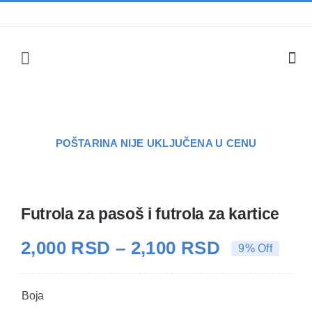
Skip
to
content
Toggle
Navigation
O Nama
FAQ
POŠTARINA NIJE UKLJUČENA U CENU
Dizajner
Futrola za pasoš i futrola za kartice
Kategorije
Raspon
2,000
RSD
–
2,100
RSD
9% Off
cena:
Prodavnica
od
Boja