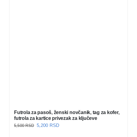
Futrola za pasoš, ženski novčanik, tag za kofer,
futrola za kartice privezak za ključeve
Originalna
Trenutna
5,200
RSD
5,500
RSD
cena
cena